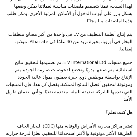
لهذا السبب، قمنا بتصميم ملصقات مناسبة لعملائنا يمكن وضعها
بشكل بارز على أبواب الدخول أو الأماكن المرئية الأخرى. يمكن طلب
هذه الملصقات منا مجانًا.
يتم إنتاج أنظمة التنظيف من EV في واحدة من أكبر مصانع منظفات
البخار في أوروبا، بخبرة تزيد عن 40 عامًا في Albairate، ميلانو،
إيطاليا.
جميع منتجات E V International Ltd. تم تصميمها لتحقيق نتائج
استثنائية. يتم صنعها يدويًا وتخضع لفحوصات صارمة للجودة. يتم
الإنتاج بواسطة موظفين ذوي خبرة يعملون بمواد عالية الجودة
وموثوقة لتحقيق أفضل النتائج الممكنة. بفضل كل هذا، فإن المنتجات
التي تقدمها الشركة صديقة للبيئة، متقدمة تقنيًا، وتأتي بضمان طويل
الأمد.
هل كنت تعلم؟
تعتبر مراكز محاربة الأمراض والوقاية منها (CDC) البخار الجاف
الطريقة الأكثر موثوقية والأكثر استخدامًا للتعقيم، نظرًا لدرجة حرارته