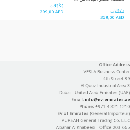
مُكَمِّلات
مُك
مُكَمِّلات
ED
299,00
AED
359,00
AED
Office Address
VESLA Business Center
39 4th Street
Al Qouz Industrial Area 3
Dubai - United Arab Emirates (UAE)
Email:
info@ev-emirates.ae
Phone:
+971 4 321 1210
EV of Emirates (
General Importeur)
PUREAH General Trading Co. L.L.C.
Albahar Al Khabeesi - Office 203-665