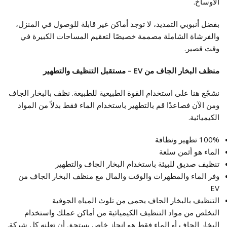
الأوساخ.
بفضل أنبوبي التمديد، لا توجد أماكن غير قابلة للوصول في المنزل،
والفرشاة الشاملة مصممة خصيصًا لتعقيم المساحات الكبيرة في
وقت قصير.
منظف البخار الجاف من EV – مستقبل التنظيف والتطهير
نشجّع هنا على استخدام القوة الطبيعية للطبيعة. نظف بالبخار الجاف
ومن الآن فصاعدًا قم بالتطهير باستخدام الماء فقط بدلاً من المواد
الكيميائية.
100% تطهير ونظافة
الماء هو أثمن سلعة
تنظيف صديق للبيئة باستخدام البخار الجاف والتطهير
وفر الماء والمطهرات والوقت والمال مع منظف البخار الجاف من
EV
التنظيف بالبخار الجاف يحمي من تلوث المياه الجوفية
التخلص من مواد التنظيف الكيميائية من أماكن عملك واستخدام
البخار الجاف أو الماء فقط هو إنجاز خاص يستحق أن تعلنه كل شركة.