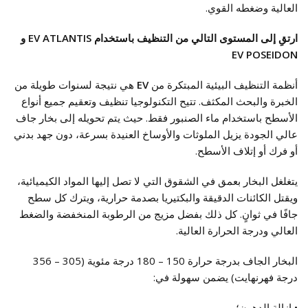
العالية وضغطه القوي.
ارتقِ إلى المستوى التالي من التنظيف باستخدام EV ATLANTIS و
EV POSEIDON
أنظمة التنظيف البيئية المبتكرة من
EV
هي نتيجة لسنوات طويلة من
الخبرة والبحث المكثف. تتيح التكنولوجيا تنظيف وتعقيم جميع أنواع
الأسطح باستخدام ماء الصنبور فقط. حيث يتم تحويله إلى بخار جاف
عالي الجودة يزيل الملوثات والأوساخ العنيدة بسرعة، دون جهد بدني
أو فرك أو إتلاف الأسطح.
يتغلغل البخار بعمق في الشقوق التي لا تصل إليها المواد الكيميائية،
ويقتل الكائنات الدقيقة والبكتيريا بصدمة حرارية، ويترك كل سطح
جافًا في ثوانٍ. كل ذلك بفضل مزيج من الرطوبة المنخفضة والضغط
العالي ودرجة الحرارة العالية.
البخار الجاف بدرجة حرارة 150 – 180 درجة مئوية (305 – 356
درجة فهرنهايت) يضمن سهولة في:
• إزالة الدهون؛