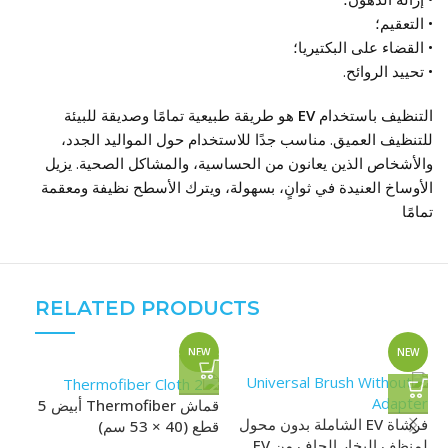
• التعقيم؛
• القضاء على البكتيريا؛
• تحييد الروائح.
التنظيف باستخدام
EV
هو طريقة طبيعية تمامًا وصديقة للبيئة
للتنظيف العميق. مناسب جدًا للاستخدام حول المواليد الجدد،
والأشخاص الذين يعانون من الحساسية، والمشاكل الصحية. يزيل
الأوساخ العنيدة في ثوانٍ، بسهولة، ويترك الأسطح نظيفة ومعقمة
تمامًا
RELATED PRODUCTS
W
NEW
NEW
قماش Thermofiber أبيض 5
لو
فرشاة EV الشاملة بدون محول
قطع (40 × 53 سم)
ال
لمنظف البخار الجاف من EV