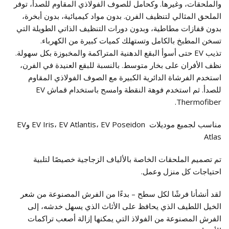
والملحقات، وغيرها. وكحامل للصوف الفولاذي المقاوم للصدأ، توفر
الملحق المثالي لتنظيف الفرن. بدون مواد كيميائية، بدون أبخرة،
بدون قفازات مطاطية، وبدون دورات التنظيف الذاتي الطويلة التي
تسخن المطبخ بالكامل وتستهلك كميات كبيرة من الكهرباء.
تذيب EV حتى أسوأ البقع الدهنية المتراكمة والمخبوزة بكل سهولة.
نظف الأفران على بخار متوسط. بالنسبة للبقع العنيدة في الفرن،
استخدم الفرشاة الدائرية الكبيرة مع الصوف الفولاذي المقاوم
للصدأ. ثم استخدم فوهة النقطة وامسح باستخدام قماش EV
Thermofiber.
مناسب لجميع موديلات EV Iris، EV Atlantis، EV Poseidon وEV
Atlas
تم تصميم الملحقات الخاصة بالألياف الزجاجية خصيصًا لتلبية
احتياجات كل منزل وعمل.
لقد أنشأنا فرشًا لكل سطح – بدءًا من الفرش المصنوعة من شعر
الخيل اللطيف الذي يحافظ على الأثاث الذي يسهل خدشه، إلى
الفرش المصنوعة من الفولاذ التي يمكنها إزالة أصعب تراكمات